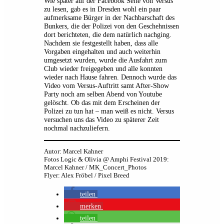
Wie später auf der Facebook Seite von Versus
zu lesen, gab es in Dresden wohl ein paar
aufmerksame Bürger in der Nachbarschaft des
Bunkers, die der Polizei von den Geschehnissen
dort berichteten, die dem natürlich nachging.
Nachdem sie festgestellt haben, dass alle
Vorgaben eingehalten und auch weiterhin
umgesetzt wurden, wurde die Ausfahrt zum
Club wieder freigegeben und alle konnten
wieder nach Hause fahren. Dennoch wurde das
Video vom Versus-Auftritt samt After-Show
Party noch am selben Abend von Youtube
gelöscht. Ob das mit dem Erscheinen der
Polizei zu tun hat – man weiß es nicht. Versus
versuchen uns das Video zu späterer Zeit
nochmal nachzuliefern.
Autor: Marcel Kahner
Fotos Logic & Olivia @ Amphi Festival 2019:
Marcel Kahner / MK_Concert_Photos
Flyer: Alex Fröbel / Pixel Breed
teilen
merken
teilen