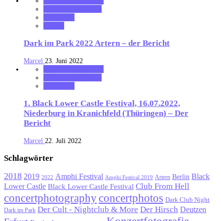
Festival Nachberichte
MK_Concert_Photos
notonhome
Review
Dark im Park 2022 Artern – der Bericht
Marcel
23. Juni 2022
Festival Nachberichte
MK_Concert_Photos
notonhome
1. Black Lower Castle Festival, 16.07.2022,
Niederburg in Kranichfeld (Thüringen) – Der
Bericht
Marcel
22. Juli 2022
Schlagwörter
2018
Black
2019
Amphi Festival
Berlin
Artern
2022
Amphi Festival 2019
Lower Castle
Club From Hell
Black Lower Castle Festival
concertphotography
concertphotos
Dark Club Night
Der Cult - Nightclub & More
Der Hirsch
Deutzen
Dark im Park