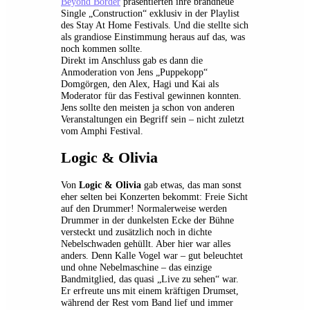
Beyond Border
präsentierten ihre brandneue
Single „Construction“ exklusiv in der Playlist
des Stay At Home Festivals. Und die stellte sich
als grandiose Einstimmung heraus auf das, was
noch kommen sollte.
Direkt im Anschluss gab es dann die
Anmoderation von Jens „Puppekopp“
Domgörgen, den Alex, Hagi und Kai als
Moderator für das Festival gewinnen konnten.
Jens sollte den meisten ja schon von anderen
Veranstaltungen ein Begriff sein – nicht zuletzt
vom Amphi Festival.
Logic & Olivia
Von
Logic & Olivia
gab etwas, das man sonst
eher selten bei Konzerten bekommt: Freie Sicht
auf den Drummer! Normalerweise werden
Drummer in der dunkelsten Ecke der Bühne
versteckt und zusätzlich noch in dichte
Nebelschwaden gehüllt. Aber hier war alles
anders. Denn Kalle Vogel war – gut beleuchtet
und ohne Nebelmaschine – das einzige
Bandmitglied, das quasi „Live zu sehen“ war.
Er erfreute uns mit einem kräftigen Drumset,
während der Rest vom Band lief und immer