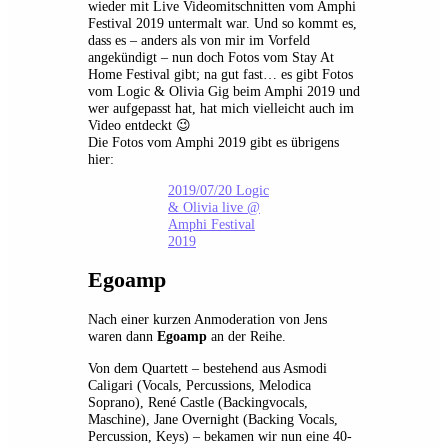
wieder mit Live Videomitschnitten vom Amphi
Festival 2019 untermalt war. Und so kommt es,
dass es – anders als von mir im Vorfeld
angekündigt – nun doch Fotos vom Stay At
Home Festival gibt; na gut fast… es gibt Fotos
vom Logic & Olivia Gig beim Amphi 2019 und
wer aufgepasst hat, hat mich vielleicht auch im
Video entdeckt 😉
Die Fotos vom Amphi 2019 gibt es übrigens
hier:
2019/07/20 Logic
& Olivia live @
Amphi Festival
2019
Egoamp
Nach einer kurzen Anmoderation von Jens
waren dann
Egoamp
an der Reihe.
Von dem Quartett – bestehend aus Asmodi
Caligari (Vocals, Percussions, Melodica
Soprano), René Castle (Backingvocals,
Maschine), Jane Overnight (Backing Vocals,
Percussion, Keys) – bekamen wir nun eine 40-