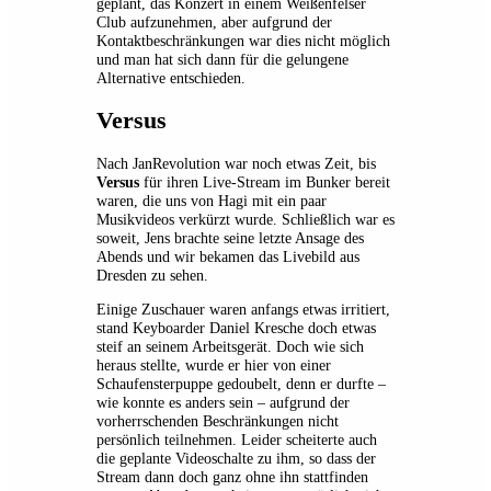
geplant, das Konzert in einem Weißenfelser
Club aufzunehmen, aber aufgrund der
Kontaktbeschränkungen war dies nicht möglich
und man hat sich dann für die gelungene
Alternative entschieden.
Versus
Nach JanRevolution war noch etwas Zeit, bis
Versus
für ihren Live-Stream im Bunker bereit
waren, die uns von Hagi mit ein paar
Musikvideos verkürzt wurde. Schließlich war es
soweit, Jens brachte seine letzte Ansage des
Abends und wir bekamen das Livebild aus
Dresden zu sehen.
Einige Zuschauer waren anfangs etwas irritiert,
stand Keyboarder Daniel Kresche doch etwas
steif an seinem Arbeitsgerät. Doch wie sich
heraus stellte, wurde er hier von einer
Schaufensterpuppe gedoubelt, denn er durfte –
wie konnte es anders sein – aufgrund der
vorherrschenden Beschränkungen nicht
persönlich teilnehmen. Leider scheiterte auch
die geplante Videoschalte zu ihm, so dass der
Stream dann doch ganz ohne ihn stattfinden