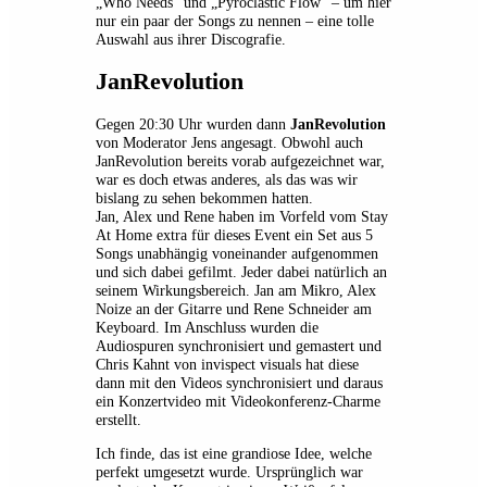
„Who Needs“ und „Pyroclastic Flow“ – um hier
nur ein paar der Songs zu nennen – eine tolle
Auswahl aus ihrer Discografie.
JanRevolution
Gegen 20:30 Uhr wurden dann
JanRevolution
von Moderator Jens angesagt. Obwohl auch
JanRevolution bereits vorab aufgezeichnet war,
war es doch etwas anderes, als das was wir
bislang zu sehen bekommen hatten.
Jan, Alex und Rene haben im Vorfeld vom Stay
At Home extra für dieses Event ein Set aus 5
Songs unabhängig voneinander aufgenommen
und sich dabei gefilmt. Jeder dabei natürlich an
seinem Wirkungsbereich. Jan am Mikro, Alex
Noize an der Gitarre und Rene Schneider am
Keyboard. Im Anschluss wurden die
Audiospuren synchronisiert und gemastert und
Chris Kahnt von invispect visuals hat diese
dann mit den Videos synchronisiert und daraus
ein Konzertvideo mit Videokonferenz-Charme
erstellt.
Ich finde, das ist eine grandiose Idee, welche
perfekt umgesetzt wurde. Ursprünglich war