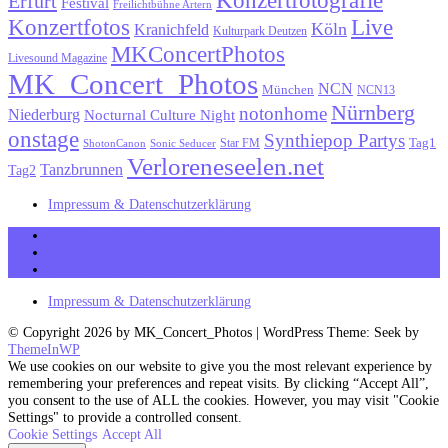
Konzertfotografie
Erfurt
Festival
Freilichtbühne Artern
Konzertfotos
Live
Köln
Kranichfeld
Kulturpark Deutzen
MKConcertPhotos
Livesound Magazine
MK_Concert_Photos
NCN
München
NCN13
Nürnberg
notonhome
Niederburg
Nocturnal Culture Night
onstage
Synthiepop Partys
Tag1
Star FM
ShotonCanon
Sonic Seducer
Verloreneseelen.net
Tanzbrunnen
Tag2
Impressum & Datenschutzerklärung
MK_Concert_Photos on Facebook
View my Instagram Page
Follow me on Twitter
Impressum & Datenschutzerklärung
© Copyright 2026 by MK_Concert_Photos | WordPress Theme: Seek by
ThemeInWP
We use cookies on our website to give you the most relevant experience by
remembering your preferences and repeat visits. By clicking “Accept All”,
you consent to the use of ALL the cookies. However, you may visit "Cookie
Settings" to provide a controlled consent.
Cookie Settings
Accept All