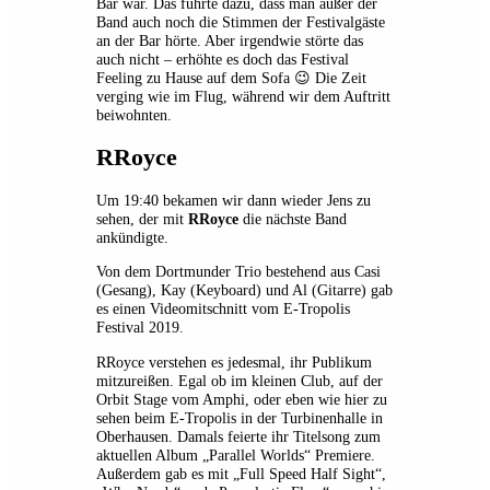
Bar war. Das führte dazu, dass man außer der
Band auch noch die Stimmen der Festivalgäste
an der Bar hörte. Aber irgendwie störte das
auch nicht – erhöhte es doch das Festival
Feeling zu Hause auf dem Sofa 😉 Die Zeit
verging wie im Flug, während wir dem Auftritt
beiwohnten.
RRoyce
Um 19:40 bekamen wir dann wieder Jens zu
sehen, der mit
RRoyce
die nächste Band
ankündigte.
Von dem Dortmunder Trio bestehend aus Casi
(Gesang), Kay (Keyboard) und Al (Gitarre) gab
es einen Videomitschnitt vom E-Tropolis
Festival 2019.
RRoyce verstehen es jedesmal, ihr Publikum
mitzureißen. Egal ob im kleinen Club, auf der
Orbit Stage vom Amphi, oder eben wie hier zu
sehen beim E-Tropolis in der Turbinenhalle in
Oberhausen. Damals feierte ihr Titelsong zum
aktuellen Album „Parallel Worlds“ Premiere.
Außerdem gab es mit „Full Speed Half Sight“,