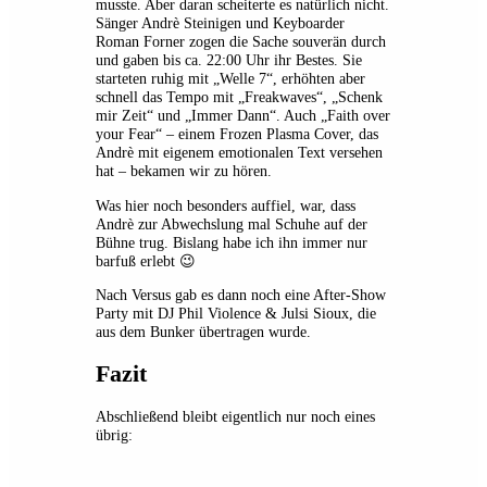
musste. Aber daran scheiterte es natürlich nicht.
Sänger Andrè Steinigen und Keyboarder
Roman Forner zogen die Sache souverän durch
und gaben bis ca. 22:00 Uhr ihr Bestes. Sie
starteten ruhig mit „Welle 7“, erhöhten aber
schnell das Tempo mit „Freakwaves“, „Schenk
mir Zeit“ und „Immer Dann“. Auch „Faith over
your Fear“ – einem Frozen Plasma Cover, das
Andrè mit eigenem emotionalen Text versehen
hat – bekamen wir zu hören.
Was hier noch besonders auffiel, war, dass
Andrè zur Abwechslung mal Schuhe auf der
Bühne trug. Bislang habe ich ihn immer nur
barfuß erlebt 😉
Nach Versus gab es dann noch eine After-Show
Party mit DJ Phil Violence & Julsi Sioux, die
aus dem Bunker übertragen wurde.
Fazit
Abschließend bleibt eigentlich nur noch eines
übrig: