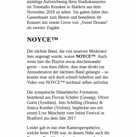
minütige Aufzeichnung ihres Studiokonzertes
im Tonstudio Keusken in Haldern aus dem
November 2018 zu sehen. Sie gaben dabei ihre
Gassenhauer zum Besten und beendeten ihr
Konzert mit einem Cover von „Sweet Dreams“
als zweiter Zugabe.
NOYCE™
Die nächste Band, die von unserem Moderator
Jens angesagt wurde, waren
NOYCE™
. Auch
wenn hier die Playlist etwas durcheinander
geriet – was dazu führte, dass man direkt zur
Anmoderation der nächsten Band gelangte – so
konnte man sich doch schnell behelfen und das
Video von NOYCE™ nochmal selber aufrufen.
Die sympatische Düsseldorfer Formation,
bestehend aus Florian Schäfer (Gesang), Oliver
Goetz (Synthies), Jens Schilling (Drums) &
Jessica Keuther (Violine), beglückte uns mit
einem Live Mitschnitt vom Infest Festival in
Bradford aus dem Jahr 2017.
Leider gab es nur eine Kameraperspektive,
welche beim FOH war, in dessen Nähe auch die