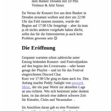
dem Bunker Dresden mit DJ Phil
Violence & Julsi Sioux
Da Versus ihr Konzert live aus dem Bunker in
Dresden streamen wollten und dort um 22:00
Uhr das Feld räumen mussten, wurde der
Beginn auf 17:00 Uhr festgelegt – aber da man
ja eh nichts anderes vorgehabt haben dürfte,
sollte das für die Interessierten ja auch kein
Problem gewesen sein 😉
Die Eröffnung
Gespannt warteten schon zahlreiche unter
Entzug leidenden Konzert- und Festivaljunkies
auf den beginn des Livestreams – oder besser
gesagt der Playlist – und im für das Festival
eingerichteten Discord Chat.
Kurz vor 17:00 Uhr ging es dann auch los. Den
Anfang machte Peddy Sadighi von
neuwerk
Music
, der ein paar Worte zur aktuellen Lage
an uns richtete. Wie sich bestimmt jeder denken
kann, ist das derzeit eine äußerst schwere Zeit
für Künstler, Clubs und Veranstalter…
Im Anschluss daran gab es eine Premiere: