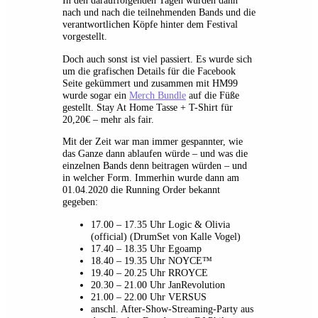
In den darauffolgenden Tagen wurden dann
nach und nach die teilnehmenden Bands und die
verantwortlichen Köpfe hinter dem Festival
vorgestellt.
Doch auch sonst ist viel passiert. Es wurde sich
um die grafischen Details für die Facebook
Seite gekümmert und zusammen mit HM99
wurde sogar ein
Merch Bundle
auf die Füße
gestellt. Stay At Home Tasse + T-Shirt für
20,20€ – mehr als fair.
Mit der Zeit war man immer gespannter, wie
das Ganze dann ablaufen würde – und was die
einzelnen Bands denn beitragen würden – und
in welcher Form. Immerhin wurde dann am
01.04.2020 die Running Order bekannt
gegeben:
17.00 – 17.35 Uhr Logic & Olivia
(official) (DrumSet von Kalle Vogel)
17.40 – 18.35 Uhr Egoamp
18.40 – 19.35 Uhr NOYCE™
19.40 – 20.25 Uhr RROYCE
20.30 – 21.00 Uhr JanRevolution
21.00 – 22.00 Uhr VERSUS
anschl. After-Show-Streaming-Party aus