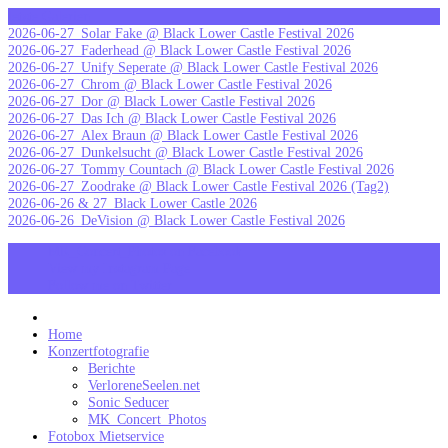
Skip
letzte Galerien
to
2026-06-27_Solar Fake @ Black Lower Castle Festival 2026
content
2026-06-27_Faderhead @ Black Lower Castle Festival 2026
2026-06-27_Unify Seperate @ Black Lower Castle Festival 2026
2026-06-27_Chrom @ Black Lower Castle Festival 2026
2026-06-27_Dor @ Black Lower Castle Festival 2026
2026-06-27_Das Ich @ Black Lower Castle Festival 2026
2026-06-27_Alex Braun @ Black Lower Castle Festival 2026
2026-06-27_Dunkelsucht @ Black Lower Castle Festival 2026
2026-06-27_Tommy Countach @ Black Lower Castle Festival 2026
2026-06-27_Zoodrake @ Black Lower Castle Festival 2026 (Tag2)
2026-06-26 & 27_Black Lower Castle 2026
2026-06-26_DeVision @ Black Lower Castle Festival 2026
MK_Concert_Photos on Facebook
View my Instagram Page
Follow me on Twitter
MK_Concert_Photos
Home
Konzertfotografie
Berichte
VerloreneSeelen.net
Sonic Seducer
MK_Concert_Photos
Fotobox Mietservice