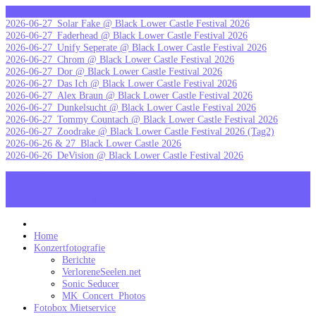
Skip
letzte Galerien
to
2026-06-27_Solar Fake @ Black Lower Castle Festival 2026
content
2026-06-27_Faderhead @ Black Lower Castle Festival 2026
2026-06-27_Unify Seperate @ Black Lower Castle Festival 2026
2026-06-27_Chrom @ Black Lower Castle Festival 2026
2026-06-27_Dor @ Black Lower Castle Festival 2026
2026-06-27_Das Ich @ Black Lower Castle Festival 2026
2026-06-27_Alex Braun @ Black Lower Castle Festival 2026
2026-06-27_Dunkelsucht @ Black Lower Castle Festival 2026
2026-06-27_Tommy Countach @ Black Lower Castle Festival 2026
2026-06-27_Zoodrake @ Black Lower Castle Festival 2026 (Tag2)
2026-06-26 & 27_Black Lower Castle 2026
2026-06-26_DeVision @ Black Lower Castle Festival 2026
MK_Concert_Photos on Facebook
View my Instagram Page
Follow me on Twitter
MK_Concert_Photos
Home
Konzertfotografie
Berichte
VerloreneSeelen.net
Sonic Seducer
MK_Concert_Photos
Fotobox Mietservice