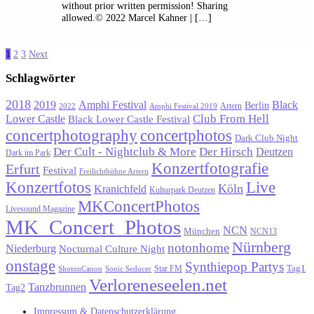
without prior written permission! Sharing
allowed.© 2022 Marcel Kahner | […]
Seitennummerierung
1
2
3
Next
der
Schlagwörter
Beiträge
2018
Black
2019
Amphi Festival
Berlin
Artern
2022
Amphi Festival 2019
Lower Castle
Club From Hell
Black Lower Castle Festival
concertphotography
concertphotos
Dark Club Night
Der Cult - Nightclub & More
Der Hirsch
Deutzen
Dark im Park
Konzertfotografie
Erfurt
Festival
Freilichtbühne Artern
Konzertfotos
Live
Köln
Kranichfeld
Kulturpark Deutzen
MKConcertPhotos
Livesound Magazine
MK_Concert_Photos
NCN
München
NCN13
Nürnberg
notonhome
Niederburg
Nocturnal Culture Night
onstage
Synthiepop Partys
Tag1
Star FM
ShotonCanon
Sonic Seducer
Verloreneseelen.net
Tanzbrunnen
Tag2
Impressum & Datenschutzerklärung