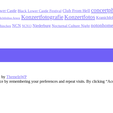
concertp
wer Castle
Club From Hell
Black Lower Castle Festival
Konzertfotografie
Konzertfotos
Kranichfe
lichtbühne Artern
notonhome
NCN
Niederburg
Nocturnal Culture Night
ünchen
NCN13
k by
ThemeInWP
ce by remembering your preferences and repeat visits. By clicking “Ac