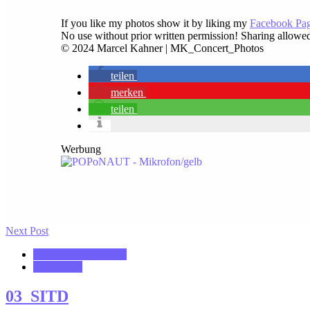
If you like my photos show it by liking my
Facebook Pa
No use without prior written permission! Sharing allowe
© 2024 Marcel Kahner | MK_Concert_Photos
teilen
merken
teilen
Werbung
Next Post
MK_Concert_Photos
notonhome
03_SITD