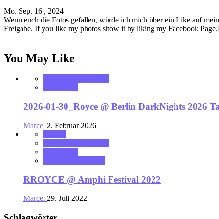
Mo. Sep. 16 , 2024
Wenn euch die Fotos gefallen, würde ich mich über ein Like auf mein
Freigabe. If you like my photos show it by liking my Facebook Page
You May Like
MK_Concert_Photos
notonhome
2026-01-30_Royce @ Berlin DarkNights 2026 T
Marcel
2. Februar 2026
Galerie
MK_Concert_Photos
notonhome
VerloreneSeelen.net
RROYCE @ Amphi Festival 2022
Marcel
29. Juli 2022
Schlagwörter