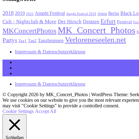
2018
Black Lo
2019
Amphi Festival
Berlin
Artern
2022
Amphi Festival 2019
Erfurt
Cult - Nightclub & More
Der Hirsch
Deutzen
Festival
Frei
MK_Concert_Photos
MKConcertPhotos
M
Verloreneseelen.net
Partys
Tanzbrunnen
Tag1
Tag2
Impressum & Datenschutzerklärung
MK_Concert_Photos on Facebook
View my Instagram Page
Follow me on Twitter
Impressum & Datenschutzerklärung
© Copyright 2026 by MK_Concert_Photos | WordPress Theme: See
We use cookies on our website to give you the most relevant experien
may visit "Cookie Settings" to provide a controlled consent.
Cookie Settings
Accept All
Schließen