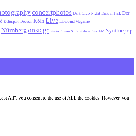
hotography
concertphotos
Der
Dark Club Night
Dark im Park
Live
Köln
ld
Kulturpark Deutzen
Livesound Magazine
onstage
Nürnberg
Synthiepop
Star FM
ShotonCanon
Sonic Seducer
cept All”, you consent to the use of ALL the cookies. However, you