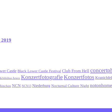
l 2019
concertp
wer Castle
Club From Hell
Black Lower Castle Festival
Konzertfotografie
Konzertfotos
Kranichfe
lichtbühne Artern
notonhome
NCN
Niederburg
Nocturnal Culture Night
ünchen
NCN13