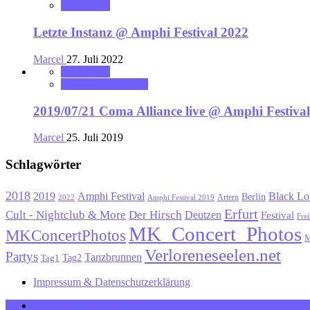
notonhome
Letzte Instanz @ Amphi Festival 2022
Marcel
27. Juli 2022
notonhome
VerloreneSeelen.net
2019/07/21 Coma Alliance live @ Amphi Festiva
Marcel
25. Juli 2019
Schlagwörter
2018
Black Lo
2019
Amphi Festival
Berlin
Artern
2022
Amphi Festival 2019
Erfurt
Cult - Nightclub & More
Der Hirsch
Deutzen
Festival
Frei
MK_Concert_Photos
MKConcertPhotos
M
Verloreneseelen.net
Partys
Tanzbrunnen
Tag1
Tag2
Impressum & Datenschutzerklärung
MK_Concert_Photos on Facebook