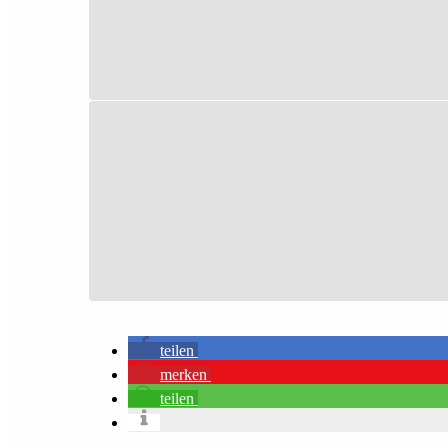
teilen
merken
teilen