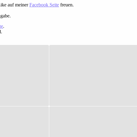
Like auf meiner
Facebook Seite
freuen.
igabe.
ge
.
d.