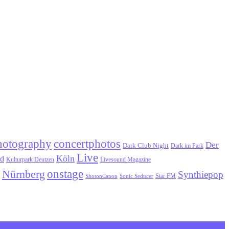
hotography
concertphotos
Der
Dark Club Night
Dark im Park
Live
Köln
ld
Kulturpark Deutzen
Livesound Magazine
onstage
Nürnberg
Synthiepop
Star FM
ShotonCanon
Sonic Seducer